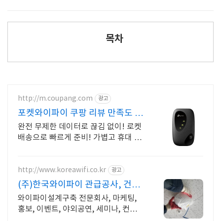
목차
http://m.coupang.com
광고
포켓와이파이 쿠팡 리뷰 만족도 높
아요
완전 무제한 데이터로 끊김 없이! 로켓
배송으로 빠르게 준비! 가볍고 휴대 편
리! 국내외 어디서든 안정적인 연결 보
장.
http://www.koreawifi.co.kr
광고
(주)한국와이파이 관급공사, 건설
공사 가능
와이파이설계구축 전문회사, 마케팅,
홍보, 이벤트, 야외공연, 세미나, 컨벤
션홀 나라장터 입찰 가능 기업, 성공사