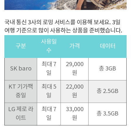
국내 통신 3사의 로밍 서비스를 이용해 보세요. 3일
여행 기준으로 많이 사용하는 상품을 준비했습니다.
사용일
구분
가격
데이터
수
최대 7
29,000
SK baro
총 3GB
일
원
KT 기가팩
최대 5
22,000
총 2.5GB
중일
일
원
LG 제로 라
최대 7
33,000
총 3.5GB
이트
일
원